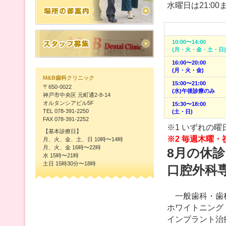
水曜日は21:00
10:00〜14:00
(月・火・金・土・日)
16:00〜20:00
(月・火・金)
M&B歯科クリニック
15:00〜21:00
〒
650-0022
(水)午後診療のみ
神戸市中央区
元町通2-8-14
オルタンシアビル5F
15:30〜18:00
TEL
078-391-2250
(土・日)
FAX
078-391-2252
※1 いずれの
【基本診療日】
※2 毎週木曜
月、火、金、土、日 10時〜14時
月、火、金 16時〜22時
8月の休診日：
水 15時〜21時
土日 15時30分〜18時
口腔外科専
一般歯科・歯科
ホワイトニング
インプラント治